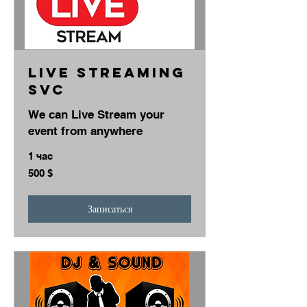
Live Streaming
Svc
We can Live Stream your
event from anywhere
1 час
500
500 $
долларов
США
Записаться