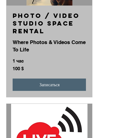
Photo / Video
Studio Space
Rental
Where Photos & Videos Come
To Life
1 час
100
100 $
долларов
США
Записаться