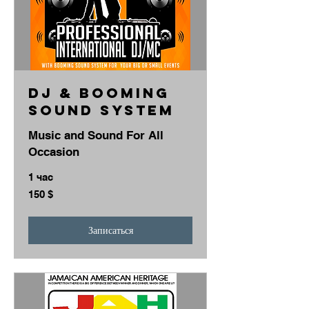
DJ & BOOMING
Sound System
Music and Sound For All
Occasion
1 час
150
150 $
долларов
США
Записаться