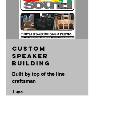
Custom
Speaker
Building
Built by top of the line
craftsman
1 час
40
40 $
долларов
США
Подробнее