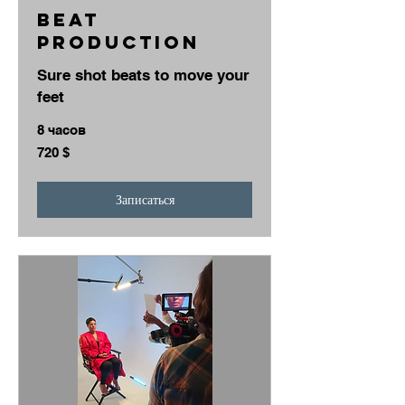
Beat
Production
Sure shot beats to move your
feet
8 часов
720
720 $
долларов
США
Записаться