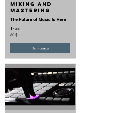
Mixing and
Mastering
The Future of Music Is Here
1 час
80
80 $
долларов
США
Записаться