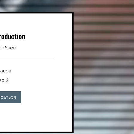
roduction
робнее
часов
20 $
саться