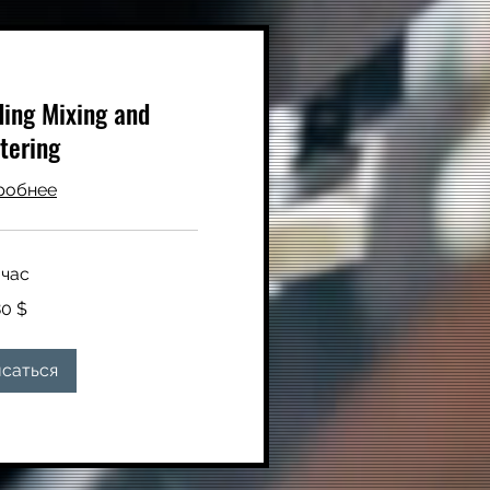
ing Mixing and
tering
робнее
 час
80 $
саться