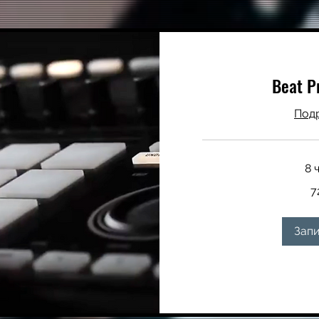
Beat P
Под
8 
720
7
долларов
США
Запи