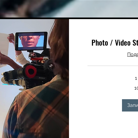
Photo / Video S
Под
1
100
1
долларов
США
Запи