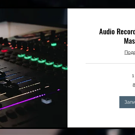
Audio Record
Mas
Под
1
80
долларов
США
Запи