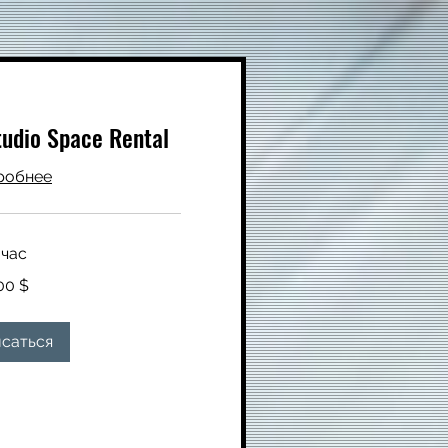
tudio Space Rental
робнее
 час
00 $
саться