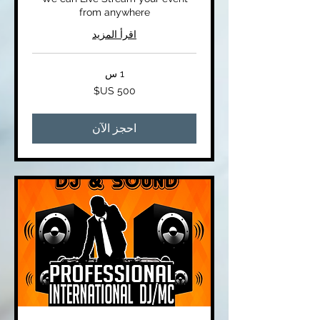
from anywhere
اقرأ المزيد
1 س
500
دولار
أمريكي
احجز الآن