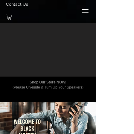
Contact Us
Shop Our Store NOW!
(Please Un-mute & Turn Up Your Speakers)