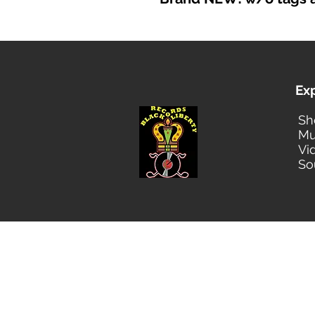
Ex
Sh
Mu
Vi
So