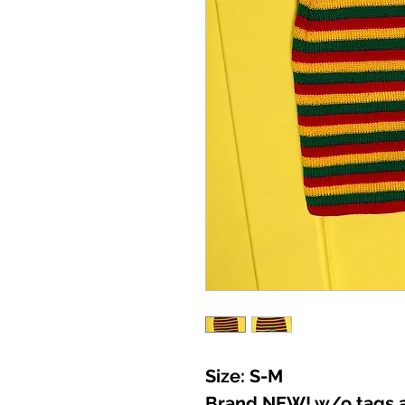
Size: S-M
Brand NEW! w/o tags 