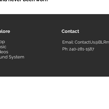
plore
Contact
op
Email: ContactUs@BLRm
sic
Ph: 240-281-1587
deos
und System